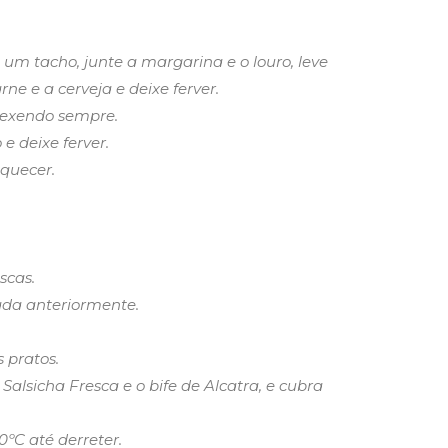
 um tacho, junte a margarina e o louro, leve
ne e a cerveja e deixe ferver.
 mexendo sempre.
e deixe ferver.
quecer.
scas.
ada anteriormente.
s pratos.
lsicha Fresca e o bife de Alcatra, e cubra
0ºC até derreter.