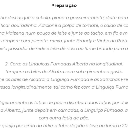
Preparação
ho: descasque a cebola, pique-a grosseiramente, deite para
ficar douradinha. Adicione a polpa de tomate, o caldo de car
nha Maizena num pouco de leite e junte ao tacho, em fio e
l, tempere com picante, mexa, junte Brandy e Vinho do Porto 
pelo passador de rede e leve de novo ao lume brando para a
2. Corte as Linguiças Fumadas Alberto na longitudinal.
Tempere os bifes de Alcatra com sal e pimenta a gosto.
he os bifes de Alcatra, a Linguiça Fumada e as Salsichas Fre
Fresca longitudinalmente, tal como fez com a Linguiça Fum
 ligeiramente as fatias de pão e distribua duas fatias por doi
lberto, junte depois em camadas, a Linguiça Fumada, a Sa
com outra fatia de pão.
e queijo por cima da útlima fatia de pão e leve ao forno a 20