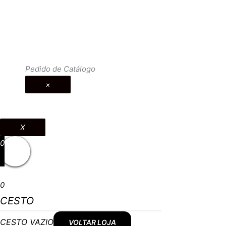
Pedido de Catálogo
×
X
0
0
CESTO
CESTO VAZIO
VOLTAR LOJA